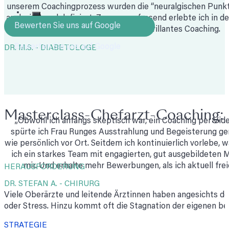
unserem Coachingprozess wurden die “neuralgischen Punkt
analysiert und definiert. Zusammenfassend erlebte ich in d
im Ergebnis ein brillantes Coaching.
Zum Strategie-Gespräch anmelden
DR. M.S. - DIABETOLOGE
Masterclass-Chefarzt-Coaching: C
„Obwohl ich anfangs skeptisch war, ein Coaching per Vid
spürte ich Frau Runges Ausstrahlung und Begeisterung g
wie persönlich vor Ort. Seitdem ich kontinuierlich vorlebe, 
ich ein starkes Team mit engagierten, gut ausgebildeten M
mir. Und erhalte mehr Bewerbungen, als ich aktuell frei
HERAUSFORDERUNG
DR. STEFAN A. - CHIRURG
Viele Oberärzte und leitende Ärztinnen haben angesichts d
oder Stress. Hinzu kommt oft die Stagnation der eigenen be
STRATEGIE