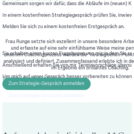
Gemeinsam sorgen wir dafür, dass die Abläufe im (neuen) Kra
In einem kostenfreien Strategiegespräch prüfen Sie, inwiew
Melden Sie sich zu einem kostenfreien Erstgespräch an.
Frau Runge setzte sich exzellent in unsere besondere Arbei
und erfasste auf eine sehr einfühlsame Weise meine persö
Sie erhalten einen kurzen Fragebogen von mir, in dem Sie se
unserem Coachingprozess wurden die “neuralgischen Punkt
analysiert und definiert. Zusammenfassend erlebte ich in d
Anschließend erhalten Sie von mir Terminvorschläge übersan
im Ergebnis ein brillantes Coaching.
Um mich auf unser Gespräch besser vorbereiten zu können, te
DR. M.S. - DIABETOLOGE
Zum Strategie-Gespräch anmelden