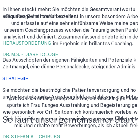
In Ihnen steckt mehr: Sie möchten die Gesamtverantwortung
adäquates Gehalt dafür beziehen.
Frau Runge setzte sich exzellent in unsere besondere Arbei
und erfasste auf eine sehr einfühlsame Weise meine persö
unserem Coachingprozess wurden die “neuralgischen Punkt
analysiert und definiert. Zusammenfassend erlebte ich in d
HERAUSFORDERUNG
im Ergebnis ein brillantes Coaching.
DR. M.S. - DIABETOLOGE
Das Ausschöpfen der eigenen Fähigkeiten und Potenziale 
Zeitmangel, eine dünne Personaldecke, steigender Administr
STRATEGIE
Sie möchten die bestmögliche Patientenversorgung und hochw
und unterstützendes Arbeitsumfeld zu etablieren, das Mitarb
„Obwohl ich anfangs skeptisch war, ein Coaching per Vid
spürte ich Frau Runges Ausstrahlung und Begeisterung g
wie persönlich vor Ort. Seitdem ich kontinuierlich vorlebe, 
So läuft unser gemeinsamer Start
ich ein starkes Team mit engagierten, gut ausgebildeten M
mir. Und erhalte mehr Bewerbungen, als ich aktuell frei
DR. STEFAN A. - CHIRURG